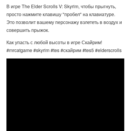
В игре The Elder Scrolls V: Skyrim, чтобы прыгнуть,
просто нажмите клавишу "пробел" на клавиатуре.
Это позволит вашему персонажу взлететь в воздух и
совершить прыжок.
Как упасть с любой высоты в игре Скайрим!
#mrcatgame #skyrim #tes #скайрим #tes5 #elderscrolls