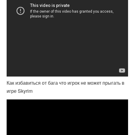
Как избавиться от бага что игрок не может прыгать в
игре Skyrim