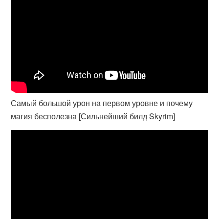
Самый большой урон на первом уровне и почему
магия бесполезна [Сильнейший билд Skyrim]