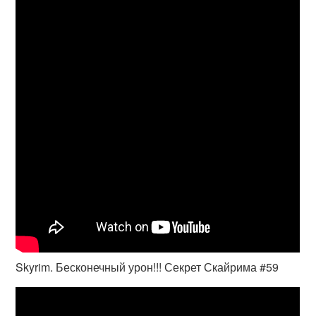
Skyrim. Бесконечный урон!!! Секрет Скайрима #59