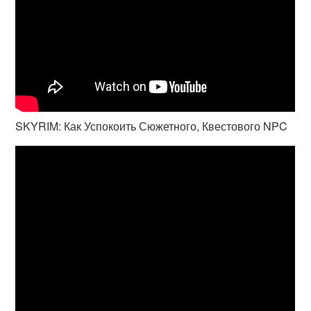
SKYRIM: Как Успокоить Сюжетного, Квестового NPC