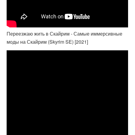
Переезжаю жить в Скайрим - Самые иммерсивные
моды на Скайрим (Skyrim SE) [2021]