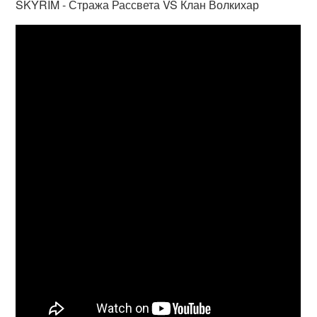
SKYRIM - Стража Рассвета VS Клан Волкихар