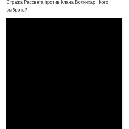
Стража Рассвета против Клана Волкихар I Кого
выбрать?