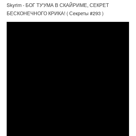
Skyrim - БОГ ТУ'УМА В СКАЙРИМЕ, СЕКРЕТ
БЕСКОНЕЧНОГО КРИКА! ( Секреты #293 )