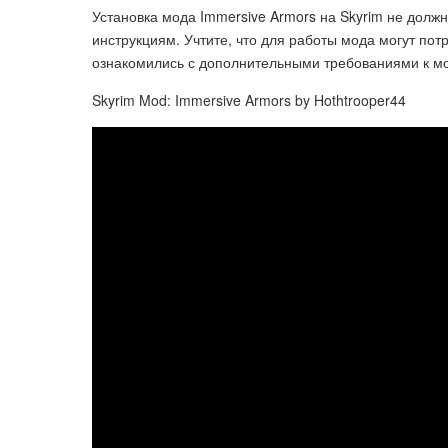
Установка мода Immersive Armors на Skyrim не дол
инструкциям. Учтите, что для работы мода могут пот
ознакомились с дополнительными требованиями к мод
Skyrim Mod: Immersive Armors by Hothtrooper44