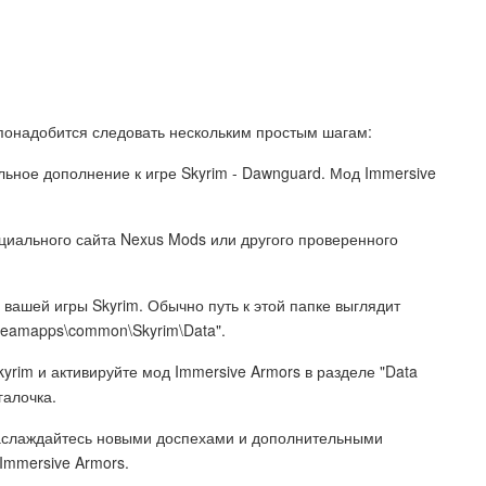
 понадобится следовать нескольким простым шагам:
льное дополнение к игре Skyrim - Dawnguard. Мод Immersive
ициального сайта Nexus Mods или другого проверенного
 вашей игры Skyrim. Обычно путь к этой папке выглядит
steamapps\common\Skyrim\Data".
kyrim и активируйте мод Immersive Armors в разделе "Data
галочка.
и наслаждайтесь новыми доспехами и дополнительными
Immersive Armors.