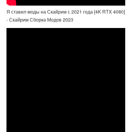
Я ставил моды на Скайрим с 2021 года [4K RTX 4080]
- Скайрим Сборка Модов 2023