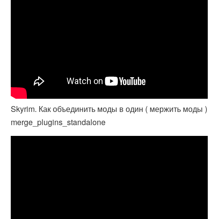
Skyrim. Как объединить моды в один ( мержить моды )
merge_plugins_standalone