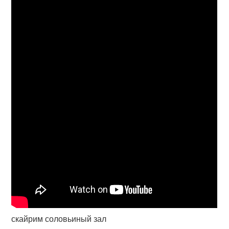
скайрим соловьиный зал