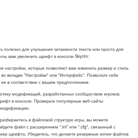
ь полезно для улучшения читаемости текста или просто для
мочь вам увеличить шрифт в консоли Skyrim:
рые настройки, которые позволяют вам изменить размер и стиль
во вкладке "Настройки" или "Интерфейс". Позвольте себе
 ее в соответствии с вашим предпочтением.
отеку модификаций, разработанных сообществом игроков.
шрифт в консоли. Проверьте популярные веб-сайты
 модификацию.
разбираетесь в файловой структуре игры, вы можете
дите файл с расширением ".ini" или ".cfg", связанный с
азмер шрифта. Убедитесь, что делаете резервные копии файлов