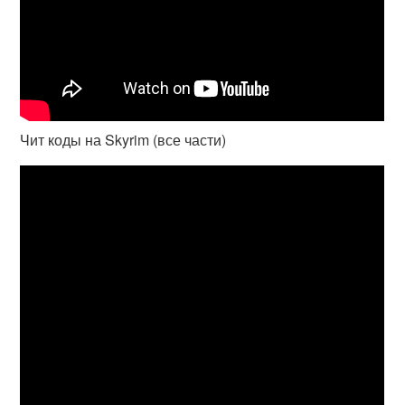
Чит коды на Skyrim (все части)