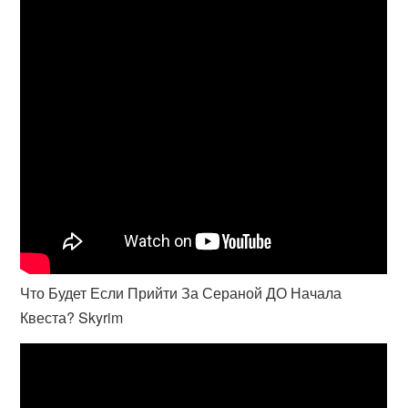
Что Будет Если Прийти За Сераной ДО Начала
Квеста? Skyrim