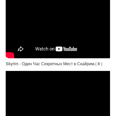
Skyrim - Один Час Секретных Мест в Скайрим.( 8 )