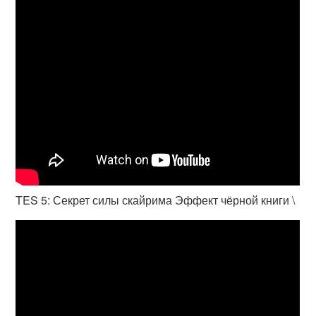
TES 5: Секрет силы скайрима Эффект чёрной книги \