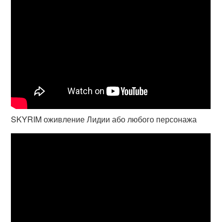
SKYRIM оживление Лидии або любого персонажа