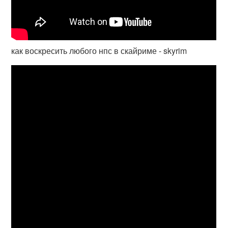
как воскресить любого нпс в скайриме - skyrim