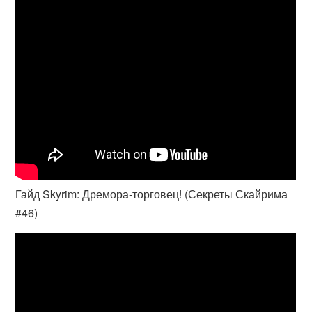
Гайд Skyrim: Дремора-торговец! (Секреты Скайрима
#46)