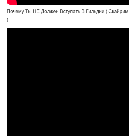
Почему Ты НЕ Должен Вступать В Гильдии ( Скайрим
)