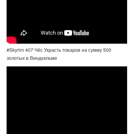
#Skyrim 407 Чёс Украсть товаров на сумму 500
золотых в Виндхельме