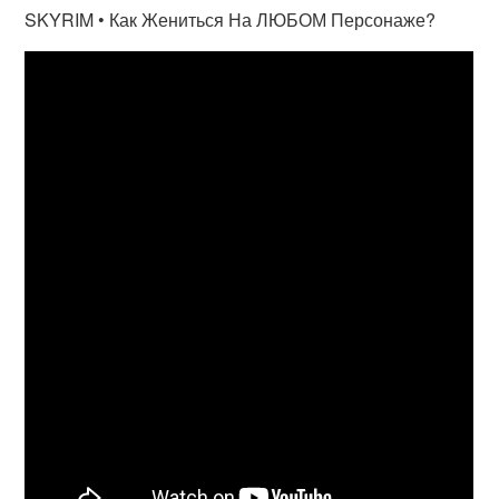
SKYRIM • Как Жениться На ЛЮБОМ Персонаже?