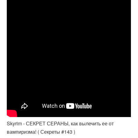
Skyrim - СЕКРЕТ СЕРАНЫ, как вылечить ее от
вампиризма! ( Секреты #143 )