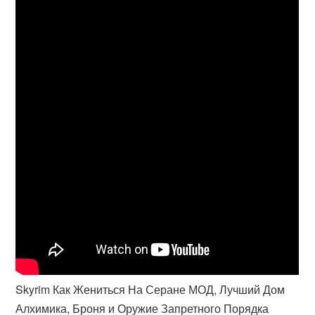
Skyrim Как Жениться На Серане МОД, Лучший Дом
Алхимика, Броня и Оружие Запретного Порядка