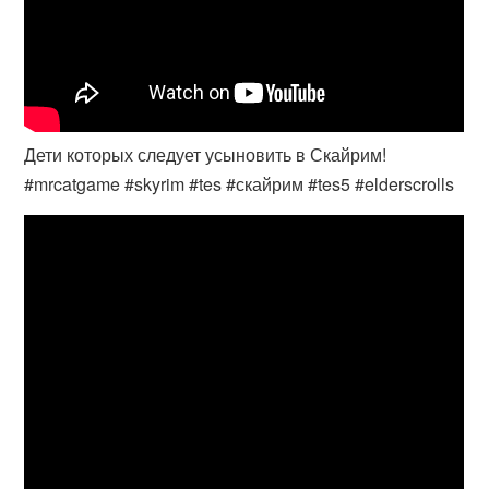
Дети которых следует усыновить в Скайрим!
#mrcatgame #skyrim #tes #скайрим #tes5 #elderscrolls