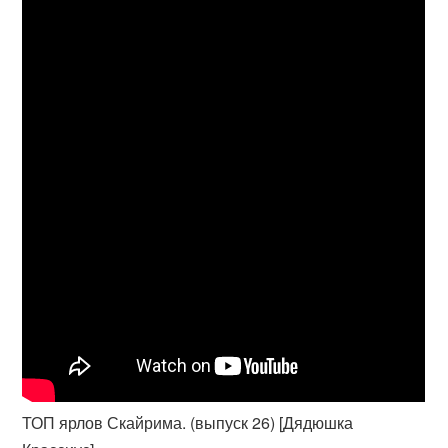
ТОП ярлов Скайрима. (выпуск 26) [Дядюшка