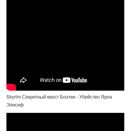
Skyrim Секретный квест Боэтии - Убийство Ярла
Элисиф