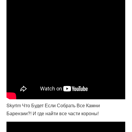
Skyrim Что Будет Если Собрать Все Камни
Барензии?! И где найти все части короны!