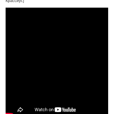
Крассиус]