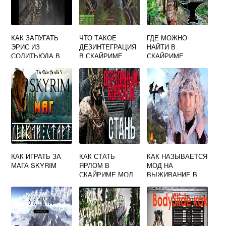
КАК ЗАПУГАТЬ
ЧТО ТАКОЕ
ГДЕ МОЖНО
ЭРИС ИЗ
ДЕЗИНТЕГРАЦИЯ
НАЙТИ В
СОЛИТЬЮДА В
В СКАЙРИМЕ
СКАЙРИМЕ
СКАЙРИМЕ
СТРЕЛЫ
ТЕЛЕКИНЕЗА
КАК ИГРАТЬ ЗА
КАК СТАТЬ
КАК НАЗЫВАЕТСЯ
МАГА SKYRIM
ЯРЛОМ В
МОД НА
СКАЙРИМЕ МОД
ВЫЖИВАНИЕ В
СКАЙРИМЕ