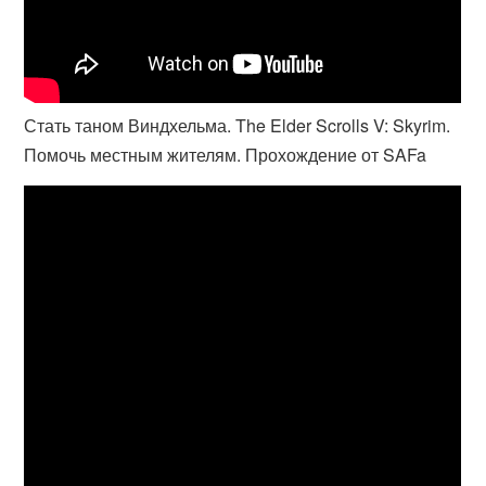
Стать таном Виндхельма. The Elder Scrolls V: Skyrim.
Помочь местным жителям. Прохождение от SAFa