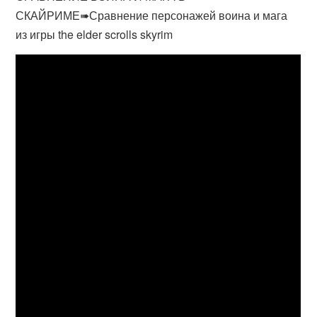
СКАЙРИМЕ➠Сравнение персонажей воина и мага
из игры the elder scrolls skyrim