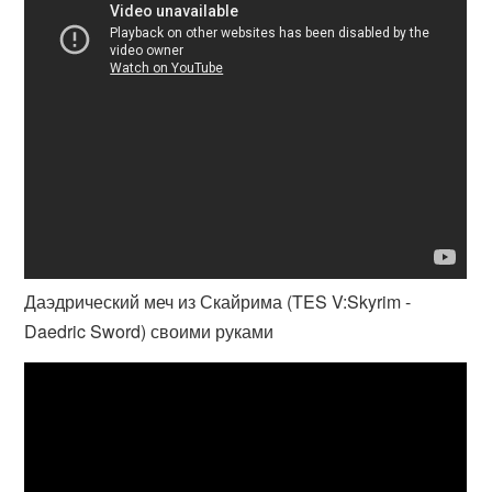
Даэдрический меч из Скайрима (TES V:Skyrim -
Daedric Sword) своими руками