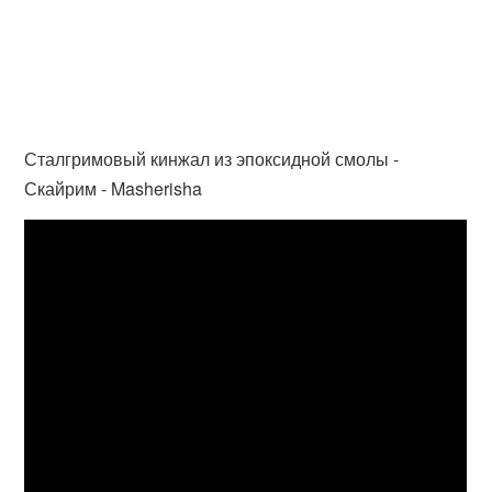
Сталгримовый кинжал из эпоксидной смолы -
Скайрим - Masherisha