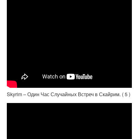
Skyrim – Один Час Случайных Встреч в Скайрим. ( 5 )