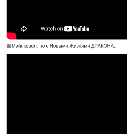
😱Майнкрафт, но с Новыми Жизнями ДРАКОНА..