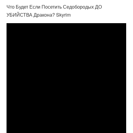
Что Будет Если Посетить Седобородых ДО
УБИЙСТВА Дракона? Skyrim