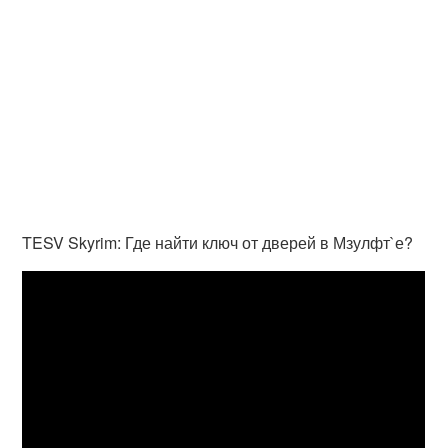
TESV Skyrim: Где найти ключ от дверей в Мзулфт`е?