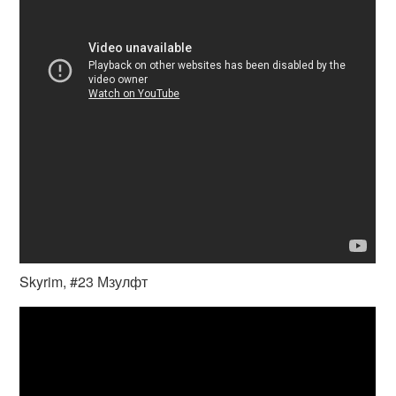
Skyrim, #23 Мзулфт