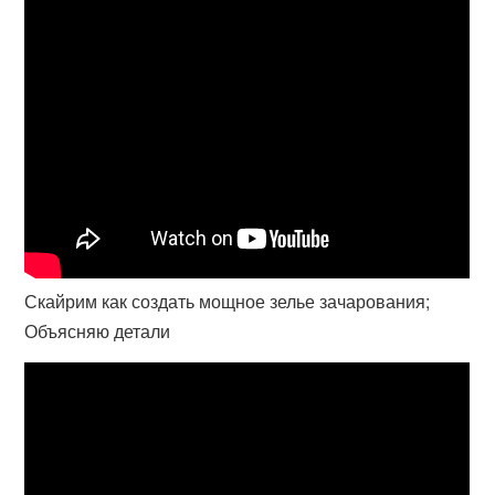
Скайрим как создать мощное зелье зачарования;
Объясняю детали