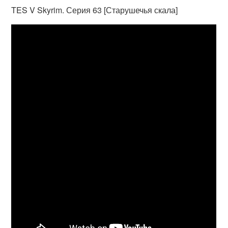
TES V Skyrim. Серия 63 [Старушечья скала]