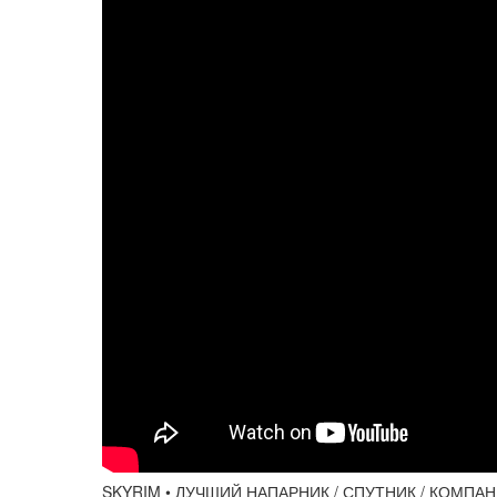
SKYRIM • ЛУЧШИЙ НАПАРНИК / СПУТНИК / КОМПА