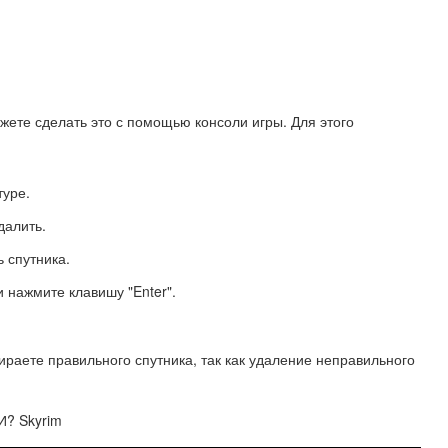
ожете сделать это с помощью консоли игры. Для этого
туре.
далить.
 спутника.
и нажмите клавишу "Enter".
бираете правильного спутника, так как удаление неправильного
И? Skyrim