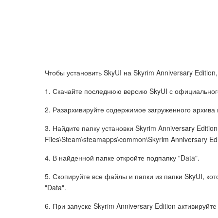
Чтобы установить SkyUI на Skyrim Anniversary Editio
1. Скачайте последнюю версию SkyUI с официального
2. Разархивируйте содержимое загруженного архива
3. Найдите папку установки Skyrim Anniversary Edit
Files\Steam\steamapps\common\Skyrim Anniversary Edit
4. В найденной папке откройте подпапку "Data".
5. Скопируйте все файлы и папки из папки SkyUI, кот
"Data".
6. При запуске Skyrim Anniversary Edition активируй