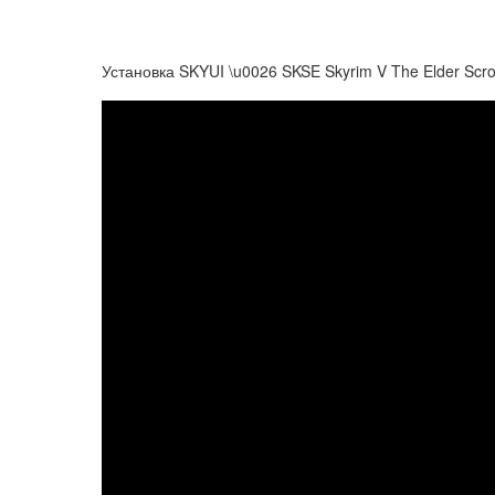
Установка SKYUI \u0026 SKSE Skyrim V The Elder Scro