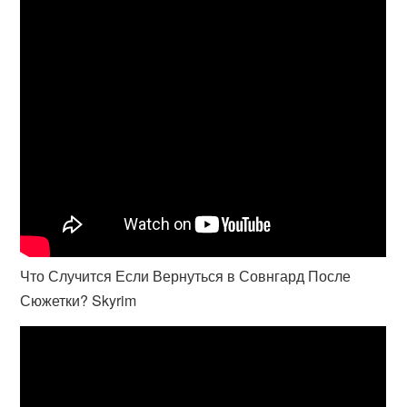
Что Случится Если Вернуться в Совнгард После
Сюжетки? Skyrim