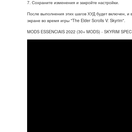
7. Сохраните изменения и закройте настройки.
После выполнения этих шагов ХУД будет включен, и
экране во время игры "The Elder Scrolls V: Skyrim".
MODS ESSENCIAIS 2022 (30+ MODS) - SKYRIM SPEC