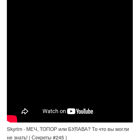
Skyrim - МЕЧ, ТОПОР или БУЛАВА? То что вы могли
не знать! ( Секреты #245 )