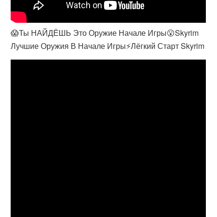
😱Ты НАЙДЁШЬ Это Оружие Начале Игры😮Skyrim
Лучшие Оружия В Начале Игры⚡️Лёгкий Старт Skyrim