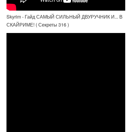
Skyrim - Гайд САМЫЙ СИЛЬНЫЙ ДВУРУЧНИК И... В
СКАЙРИМЕ! ( Секреты 316 )