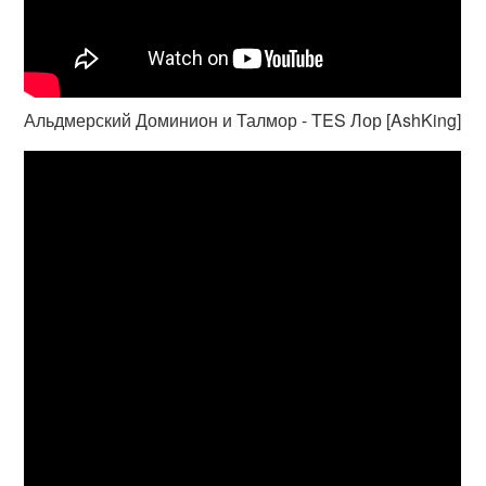
Альдмерский Доминион и Талмор - TES Лор [AshKing]