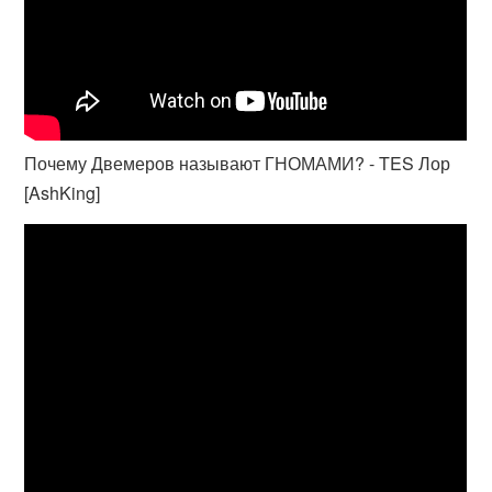
Почему Двемеров называют ГНОМАМИ? - TES Лор
[AshKing]