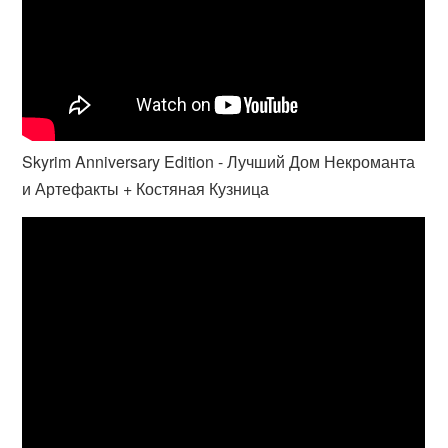
Skyrim Anniversary Edition - Лучший Дом Некроманта
и Артефакты + Костяная Кузница