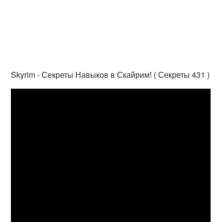
Skyrim - Секреты Навыков в Скайрим! ( Секреты 431 )