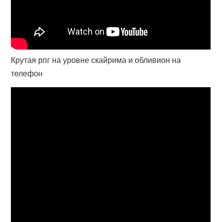
Крутая рпг на уровне скайрима и обливион на
телефон